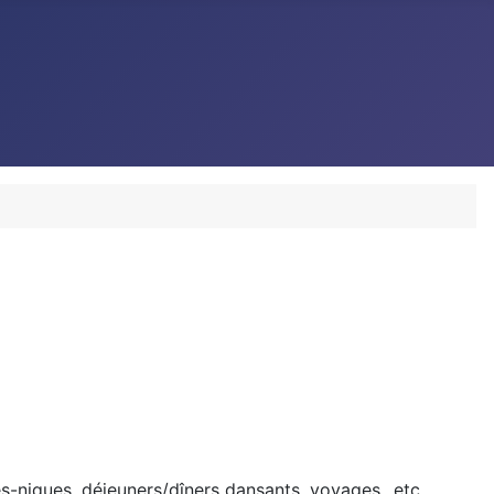
s-niques, déjeuners/dîners dansants, voyages...etc.