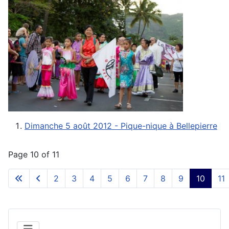
Dimanche 5 août 2012 - Pique-nique à Bellepierre
Page 10 of 11
2
3
4
5
6
7
8
9
10
11