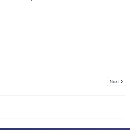
Next artic
Next