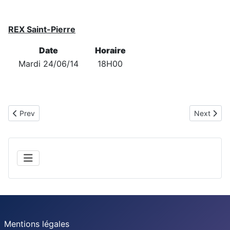
REX Saint-Pierre
Date
Horaire
Mardi 24/06/14
18H00
Previous article: 03. EINSTEIN ET EINSTEIN
Next artic
Prev
Next
Mentions légales