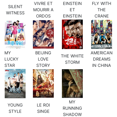
VIVRE ET
EINSTEIN
FLY WITH
SILENT
MOURIR A
ET
THE
WITNESS
ORDOS
EINSTEIN
CRANE
MY
BEIJING
AMERICAN
THE WHITE
LUCKY
LOVE
DREAMS
STORM
STAR
STORY
IN CHINA
MY
YOUNG
LE ROI
RUNNING
STYLE
SINGE
SHADOW