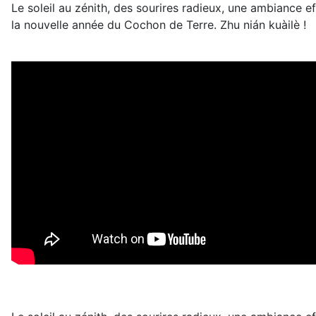
Le soleil au zénith, des sourires radieux, une ambiance e
la nouvelle année du Cochon de Terre. Zhu nián kuàilè !