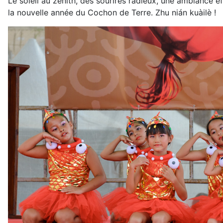
Le soleil au zénith, des sourires radieux, une ambiance e
la nouvelle année du Cochon de Terre. Zhu nián kuàilè !