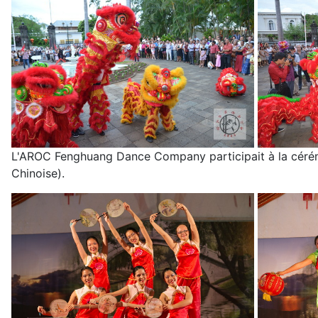
L'AROC Fenghuang Dance Company participait à la cérémo
Chinoise).